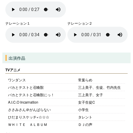
ナレーション１
ナレーション２
出演作品
TVアニメ
ワンダンス
常葉らめ
バカとテストと召喚獣
三上美子、生徒、竹内先生
バカとテストと召喚獣にっ！
三上美子、女子
A.I.C.O Incarnation
女子生徒C
ささみさん＠がんばらない
小学生
ひだまりスケッチ×☆☆☆
タレント
ＷＨＩＴＥ ＡＬＢＵＭ
ＤＪの声