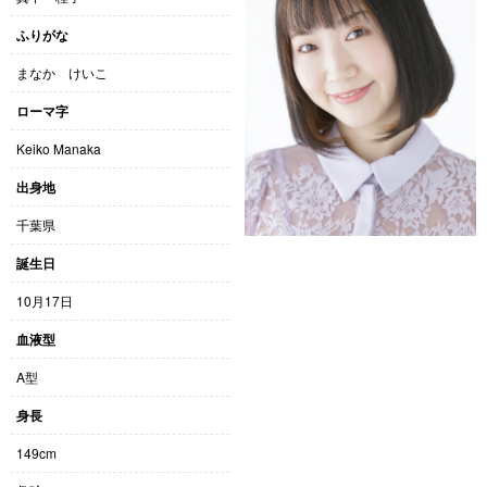
ふりがな
まなか けいこ
ローマ字
Keiko Manaka
出身地
千葉県
誕生日
10月17日
血液型
A型
身長
149cm