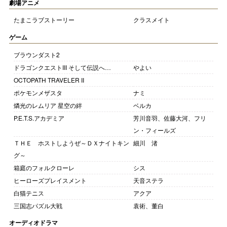
劇場アニメ
たまこラブストーリー
クラスメイト
ゲーム
ブラウンダスト2
ドラゴンクエストIII そして伝説へ…
やよい
OCTOPATH TRAVELER II
ポケモンメザスタ
ナミ
燐光のレムリア 星空の絆
ベルカ
P.E.T.S.アカデミア
芳川音羽、佐藤大河、フリ
ン・フィールズ
ＴＨＥ ホストしようぜ～ＤＸナイトキン
細川 渚
グ～
箱庭のフォルクローレ
シス
ヒーローズプレイスメント
天音ステラ
白猫テニス
アクア
三国志パズル大戦
袁術、董白
オーディオドラマ