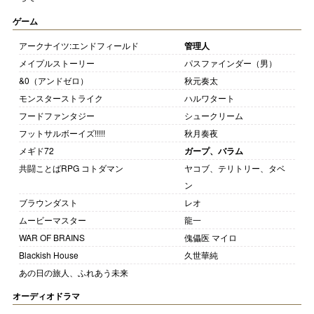
ゲーム
アークナイツ:エンドフィールド
管理人
メイプルストーリー
パスファインダー（男）
&0（アンドゼロ）
秋元奏太
モンスターストライク
ハルワタート
フードファンタジー
シュークリーム
フットサルボーイズ!!!!!
秋月奏夜
メギド72
ガープ、バラム
共闘ことばRPG コトダマン
ヤコブ、テリトリー、タベ
ン
ブラウンダスト
レオ
ムービーマスター
龍一
WAR OF BRAINS
傀儡医 マイロ
Blackish House
久世華純
あの日の旅人、ふれあう未来
オーディオドラマ