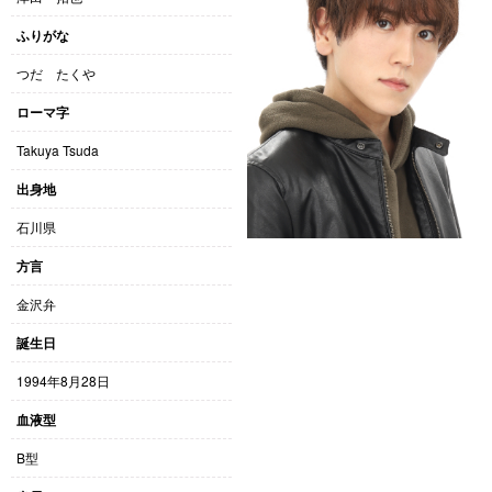
ふりがな
つだ たくや
ローマ字
Takuya Tsuda
出身地
石川県
方言
金沢弁
誕生日
1994年8月28日
血液型
B型