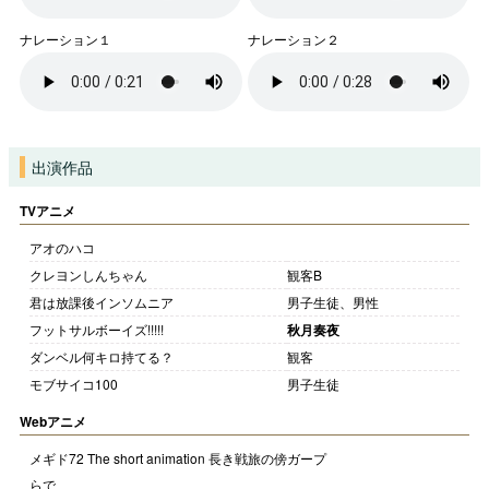
ナレーション１
ナレーション２
出演作品
TVアニメ
アオのハコ
クレヨンしんちゃん
観客B
君は放課後インソムニア
男子生徒、男性
フットサルボーイズ!!!!!
秋月奏夜
ダンベル何キロ持てる？
観客
モブサイコ100
男子生徒
Webアニメ
メギド72 The short animation 長き戦旅の傍
ガープ
らで